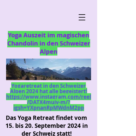
Yoga Auszeit im magischen
Chandolin in den Schweizer
Alpen
Yogaretreat in den Schweizer
Alpen 2024 hat alle begeistert!
https://www.instagram.com/reel
/DATX4muiv-m/?
igsh=YXpnanRpMWdnM2pp
Das Yoga Retreat findet vom
15. bis 20. September 2024 in
der Schweiz statt!