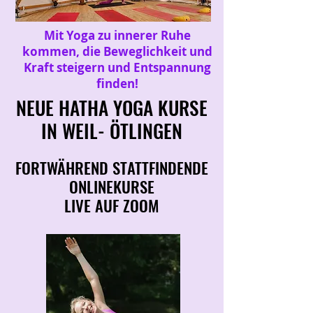
Mit Yoga zu innerer Ruhe
kommen, die Beweglichkeit und
Kraft steigern und Entspannung
finden!
NEUE HATHA YOGA KURSE
NEUE HATHA YOGA KURSE
IN WEIL- ÖTLINGEN
IN WEIL- ÖTLINGEN
FORTWÄHREND STATTFINDENDE
FORTWÄHREND STATTFINDENDE
ONLINEKURSE
ONLINEKURSE
LIVE AUF ZOOM
LIVE AUF ZOOM